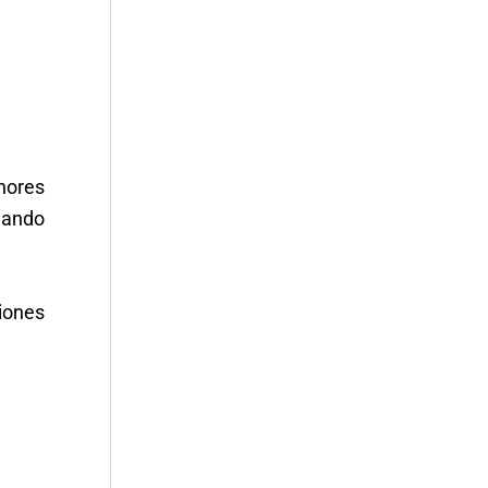
nores
nando
ciones