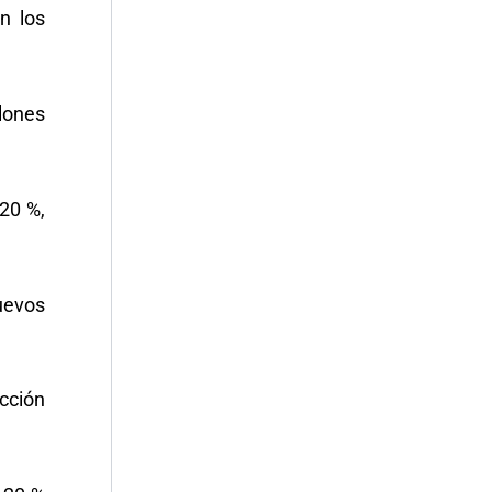
n los
lones
20 %,
uevos
cción