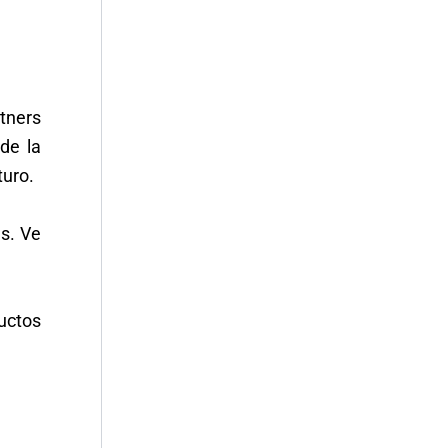
tners
de la
turo.
es. Ve
ductos