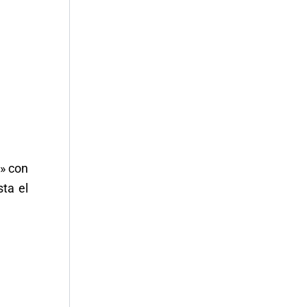
» con
ta el