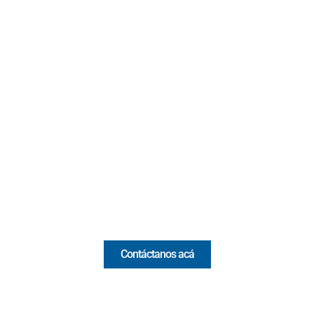
Contacto
Cr 43A No. 5A - 113 Of. 2020 Edificio One Plaza - Medellín
(Antioquia) - Colombia
(+57) 321 330 7515
Email:
[email protected]
Comercial y pauta
Contáctanos acá
Valora Analitik Newsletter