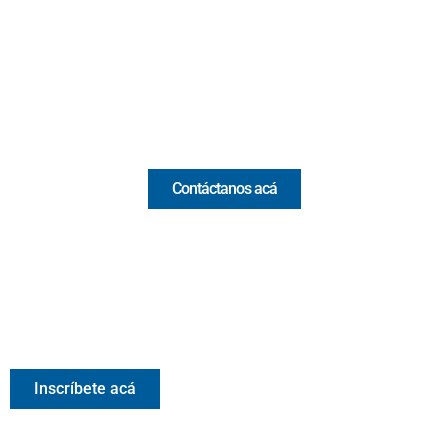
(Antioquia) - Colombia
(+57) 321 330 7515
Email:
[email protected]
Comercial y pauta
Contáctanos acá
Valora Analitik Newsletter
Información estratégica para decisiones inteligentes.
Inscríbete gratis al newsletter diario de Valora Analitik
Inscríbete acá