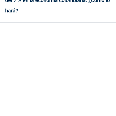
del 7 % en la economía colombiana: ¿Cómo lo
hará?
Contacto
Cr 43A No. 5A - 113 Of. 2020 Edificio One Plaza - Medellín