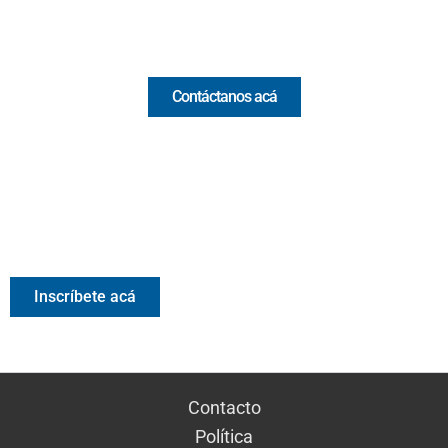
Comercial y pauta
Contáctanos acá
Valora Analitik Newsletter
Información estratégica para decisiones inteligentes.
Inscríbete gratis al newsletter diario de Valora Analitik
Inscríbete acá
Contacto
Política