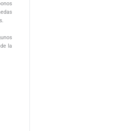
bonos
nedas
s.
gunos
 de la