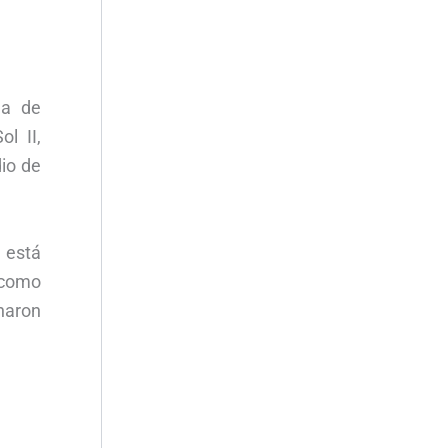
ma de
l II,
dio de
, está
 como
naron