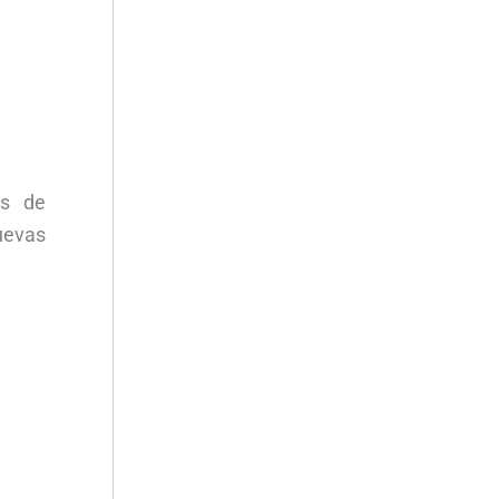
os de
nuevas