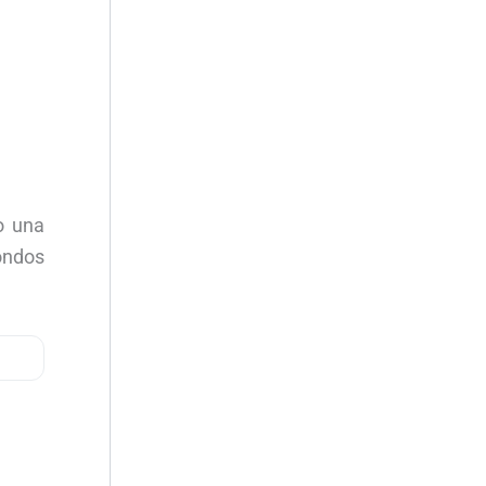
o una
ondos