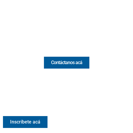
(Antioquia) - Colombia
(+57) 321 330 7515
Email:
[email protected]
Comercial y pauta
Contáctanos acá
Valora Analitik Newsletter
Información estratégica para decisiones inteligentes.
Inscríbete gratis al newsletter diario de Valora Analitik
Inscríbete acá