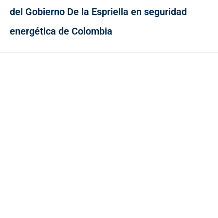
del Gobierno De la Espriella en seguridad
energética de Colombia
Contacto
Cr 43A No. 5A - 113 Of. 2020 Edificio One Plaza - Medellín