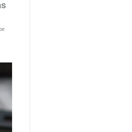
as
ebe