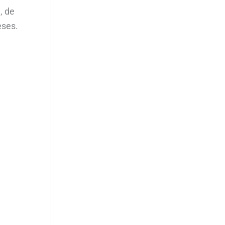
l, de
reses.