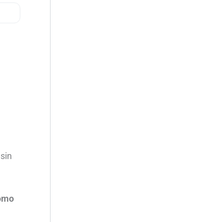
sin
como