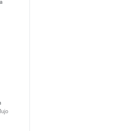
 a
n
lujo