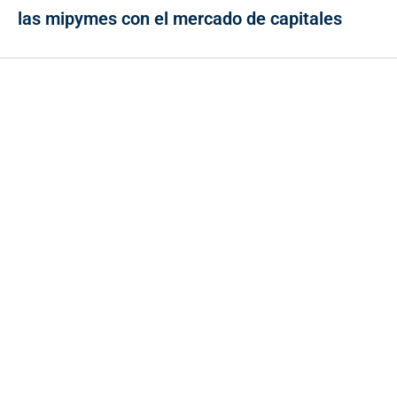
las mipymes con el mercado de capitales
Contacto
Cr 43A No. 5A - 113 Of. 2020 Edificio One Plaza - Medellín
(Antioquia) - Colombia