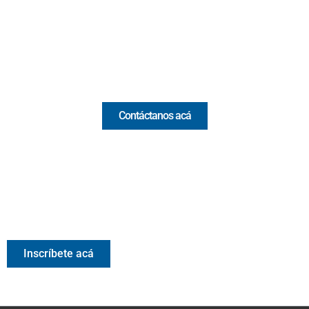
(+57) 321 330 7515
Email:
[email protected]
Comercial y pauta
Contáctanos acá
Valora Analitik Newsletter
Información estratégica para decisiones inteligentes.
Inscríbete gratis al newsletter diario de Valora Analitik
Inscríbete acá