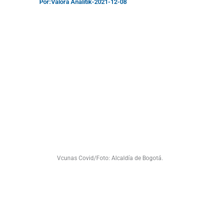
Por:
Valora Analitik
-
2021-12-08
Vcunas Covid/Foto: Alcaldía de Bogotá.