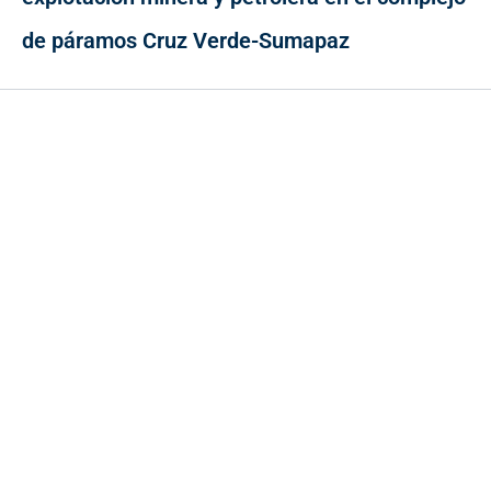
de páramos Cruz Verde-Sumapaz
Contacto
Cr 43A No. 5A - 113 Of. 2020 Edificio One Plaza - Medellín