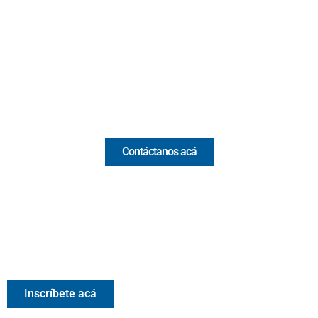
Cr 43A No. 5A - 113 Of. 2020 Edificio One Plaza - Medellín
(Antioquia) - Colombia
(+57) 321 330 7515
Email:
[email protected]
Comercial y pauta
Contáctanos acá
Valora Analitik Newsletter
Información estratégica para decisiones inteligentes.
Inscríbete gratis al newsletter diario de Valora Analitik
Inscríbete acá