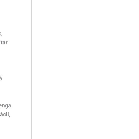
s,
itar
á
tenga
ácil,