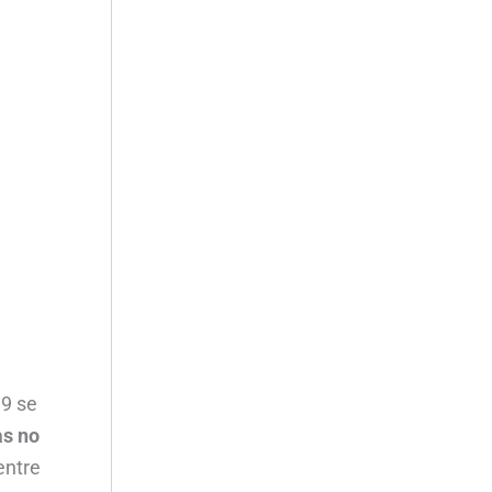
19 se
as no
entre