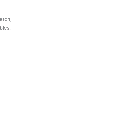
eron,
bles: