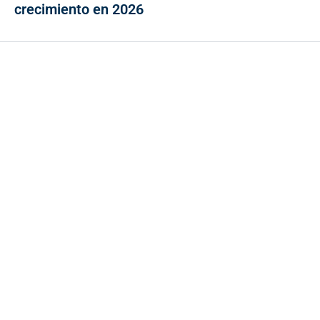
crecimiento en 2026
Contacto
Cr 43A No. 5A - 113 Of. 2020 Edificio One Plaza - Medellín
(Antioquia) - Colombia