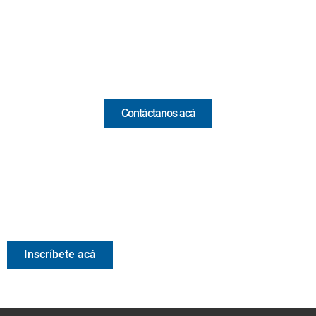
(+57) 321 330 7515
Email:
[email protected]
Comercial y pauta
Contáctanos acá
Valora Analitik Newsletter
Información estratégica para decisiones inteligentes.
Inscríbete gratis al newsletter diario de Valora Analitik
Inscríbete acá