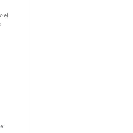
o el
e
el