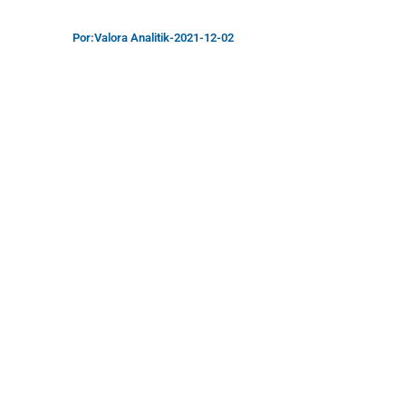
Por:
Valora Analitik
-
2021-12-02