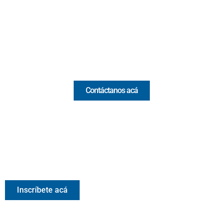
(Antioquia) - Colombia
(+57) 321 330 7515
Email:
[email protected]
Comercial y pauta
Contáctanos acá
Valora Analitik Newsletter
Información estratégica para decisiones inteligentes.
Inscríbete gratis al newsletter diario de Valora Analitik
Inscríbete acá