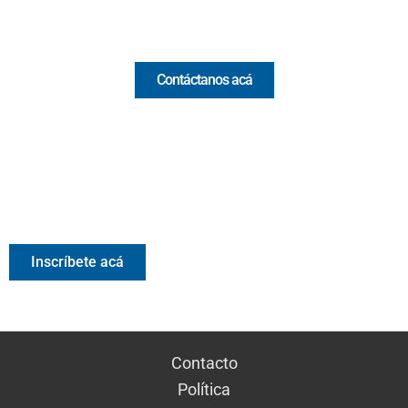
Comercial y pauta
Contáctanos acá
Valora Analitik Newsletter
Información estratégica para decisiones inteligentes.
Inscríbete gratis al newsletter diario de Valora Analitik
Inscríbete acá
Contacto
Política