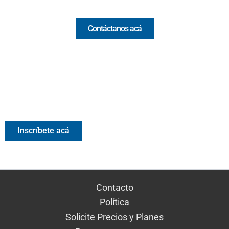
Contáctanos acá
Valora Analitik Newsletter
Información estratégica para decisiones inteligentes.
Inscríbete gratis al newsletter diario de Valora Analitik
Inscríbete acá
Contacto
Política
Solicite Precios y Planes