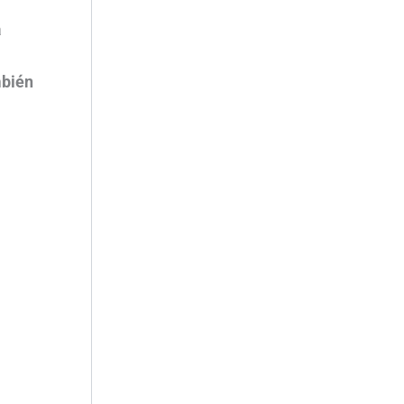
a
bién