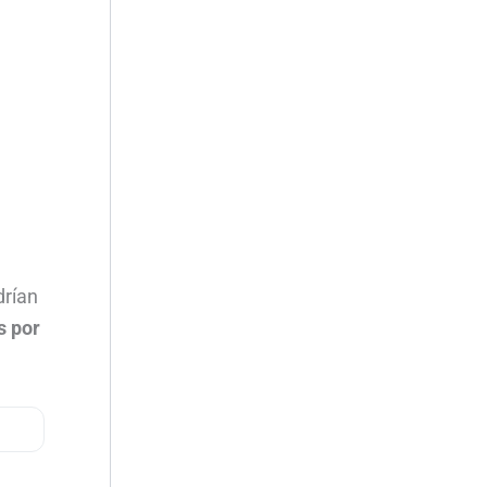
drían
s por