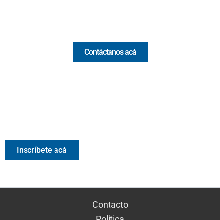
Comercial y pauta
Contáctanos acá
Valora Analitik Newsletter
Información estratégica para decisiones inteligentes.
Inscríbete gratis al newsletter diario de Valora Analitik
Inscríbete acá
Contacto
Política