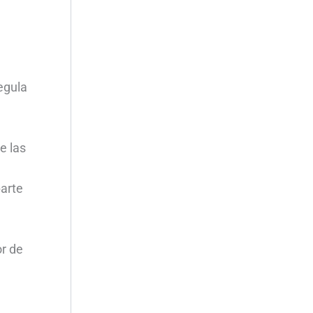
egula
ue las
parte
or de