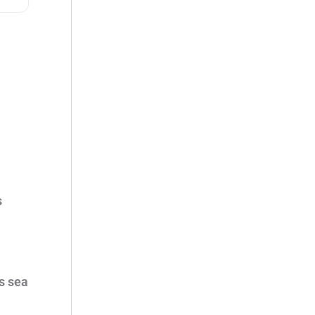
s
s sea