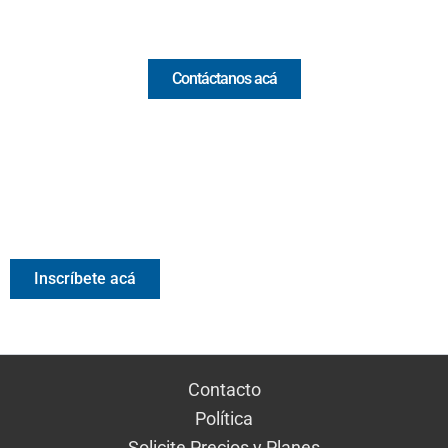
Comercial y pauta
Contáctanos acá
Valora Analitik Newsletter
Información estratégica para decisiones inteligentes.
Inscríbete gratis al newsletter diario de Valora Analitik
Inscríbete acá
Contacto
Política
Solicite Precios y Planes