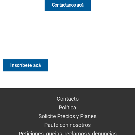
Contáctanos acá
Valora Analitik Newsletter
Información estratégica para decisiones inteligentes.
Inscríbete gratis al newsletter diario de Valora Analitik
Inscríbete acá
Contacto
Política
Solicite Precios y Planes
Paute con nosotros
Peticiones, quejas, reclamos y denuncias