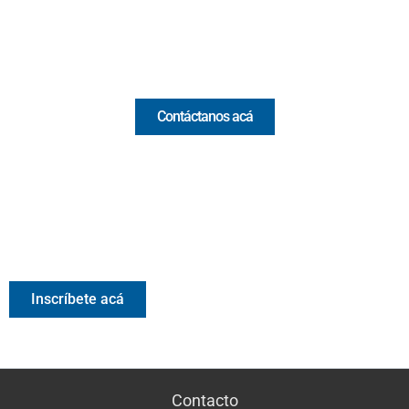
Email:
[email protected]
Comercial y pauta
Contáctanos acá
Valora Analitik Newsletter
Información estratégica para decisiones inteligentes.
Inscríbete gratis al newsletter diario de Valora Analitik
Inscríbete acá
Contacto