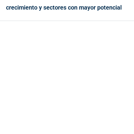
crecimiento y sectores con mayor potencial
Contacto
Cr 43A No. 5A - 113 Of. 2020 Edificio One Plaza - Medellín
(Antioquia) - Colombia