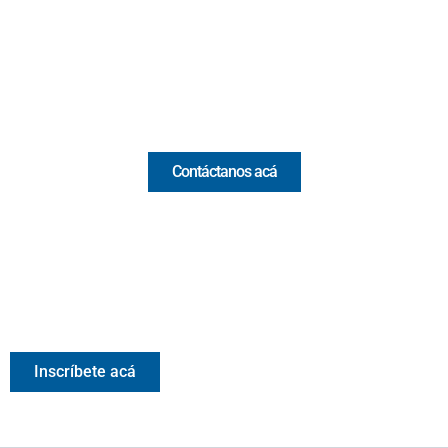
(+57) 321 330 7515
Email:
[email protected]
Comercial y pauta
Contáctanos acá
Valora Analitik Newsletter
Información estratégica para decisiones inteligentes.
Inscríbete gratis al newsletter diario de Valora Analitik
Inscríbete acá