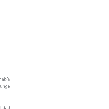
había
funge
tidad