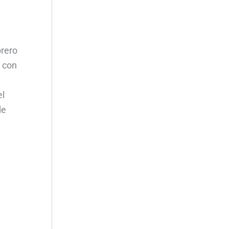
brero
e con
el
de