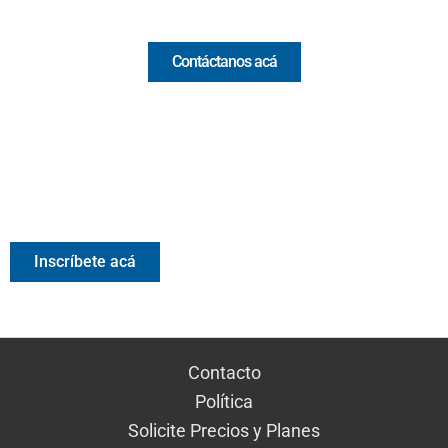
Comercial y pauta
Contáctanos acá
Valora Analitik Newsletter
Información estratégica para decisiones inteligentes.
Inscríbete gratis al newsletter diario de Valora Analitik
Inscríbete acá
Contacto
Política
Solicite Precios y Planes