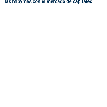
las mipymes con el mercado de capitales
Contacto
Cr 43A No. 5A - 113 Of. 2020 Edificio One Plaza - Medellín
(Antioquia) - Colombia