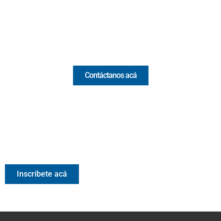
(+57) 321 330 7515
Email:
[email protected]
Comercial y pauta
Contáctanos acá
Valora Analitik Newsletter
Información estratégica para decisiones inteligentes.
Inscríbete gratis al newsletter diario de Valora Analitik
Inscríbete acá