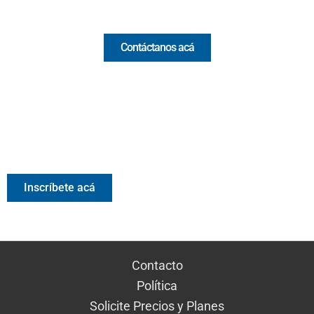
Comercial y pauta
Contáctanos acá
Valora Analitik Newsletter
Información estratégica para decisiones inteligentes.
Inscríbete gratis al newsletter diario de Valora Analitik
Inscríbete acá
Contacto
Política
Solicite Precios y Planes