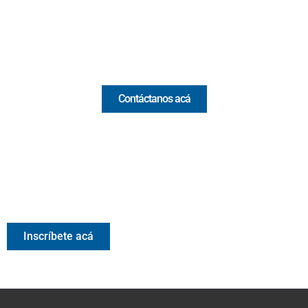
Email:
[email protected]
Comercial y pauta
Contáctanos acá
Valora Analitik Newsletter
Información estratégica para decisiones inteligentes.
Inscríbete gratis al newsletter diario de Valora Analitik
Inscríbete acá