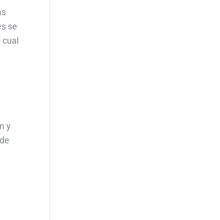
as
es se
 cual
m y
 de