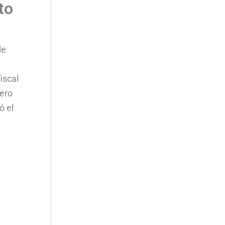
to
de
iscal
pero
ó el