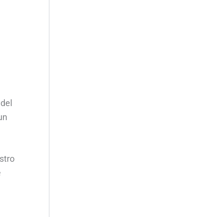
 del
un
stro
e