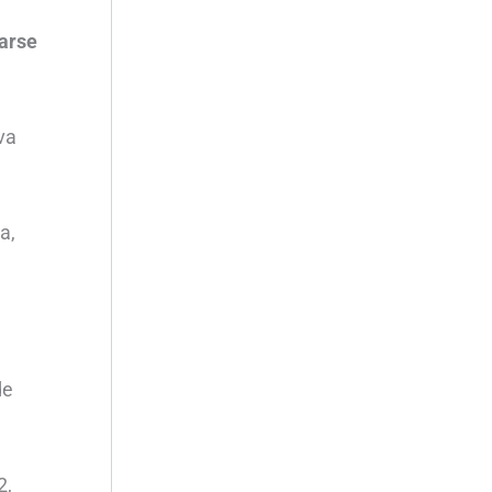
arse
va
a,
de
2,