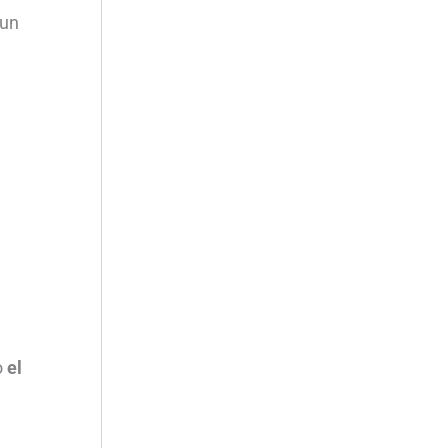
 un
o
el