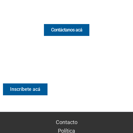
Comercial y pauta
Contáctanos acá
Valora Analitik Newsletter
Información estratégica para decisiones inteligentes.
Inscríbete gratis al newsletter diario de Valora Analitik
Inscríbete acá
Contacto
Política