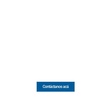
Contacto
Cr 43A No. 5A - 113 Of. 2020 Edificio One Plaza - Medellín
(Antioquia) - Colombia
(+57) 321 330 7515
Email:
[email protected]
Comercial y pauta
Contáctanos acá
Valora Analitik Newsletter