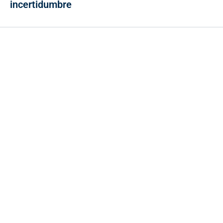
incertidumbre
Contacto
Cr 43A No. 5A - 113 Of. 2020 Edificio One Plaza - Medellín
(Antioquia) - Colombia