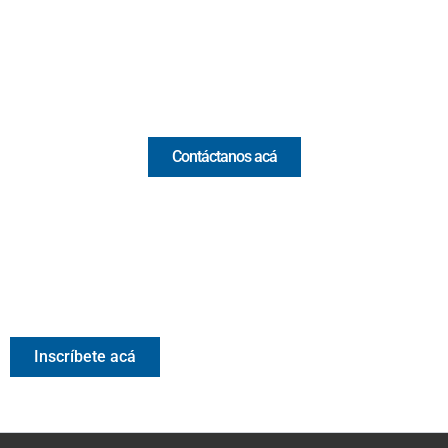
(+57) 321 330 7515
Email:
[email protected]
Comercial y pauta
Contáctanos acá
Valora Analitik Newsletter
Información estratégica para decisiones inteligentes.
Inscríbete gratis al newsletter diario de Valora Analitik
Inscríbete acá