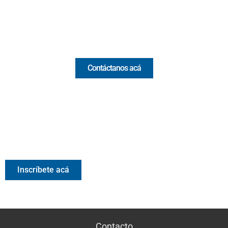
Email:
[email protected]
Comercial y pauta
Contáctanos acá
Valora Analitik Newsletter
Información estratégica para decisiones inteligentes.
Inscríbete gratis al newsletter diario de Valora Analitik
Inscríbete acá
Contacto