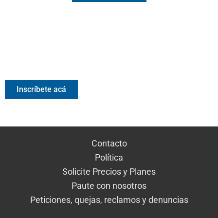
Valora Analitik Newsletter
Información estratégica para decisiones inteligentes.
Inscríbete gratis al newsletter diario de Valora Analitik
Inscríbete acá
Contacto
Política
Solicite Precios y Planes
Paute con nosotros
Peticiones, quejas, reclamos y denuncias