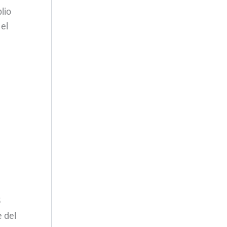
lio
el
5
 del