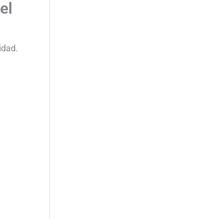
el
idad.