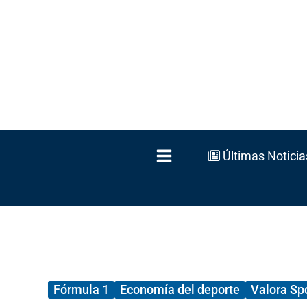
Ir
al
contenido
Últimas Noticia
Fórmula 1
Economía del deporte
Valora Sp