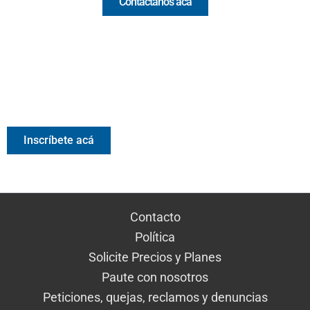
Contáctanos acá
Valora Analitik Newsletter
Información estratégica para decisiones inteligentes.
Inscríbete gratis al newsletter diario de Valora Analitik
Inscríbete acá
Contacto
Política
Solicite Precios y Planes
Paute con nosotros
Peticiones, quejas, reclamos y denuncias