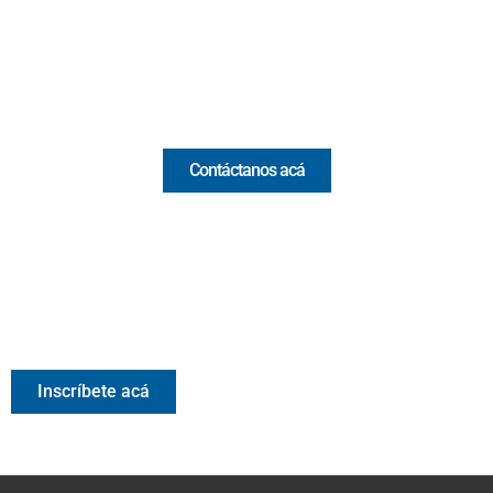
(+57) 321 330 7515
Email:
[email protected]
Comercial y pauta
Contáctanos acá
Valora Analitik Newsletter
Información estratégica para decisiones inteligentes.
Inscríbete gratis al newsletter diario de Valora Analitik
Inscríbete acá