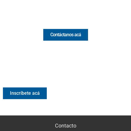
Email:
[email protected]
Comercial y pauta
Contáctanos acá
Valora Analitik Newsletter
Información estratégica para decisiones inteligentes.
Inscríbete gratis al newsletter diario de Valora Analitik
Inscríbete acá
Contacto