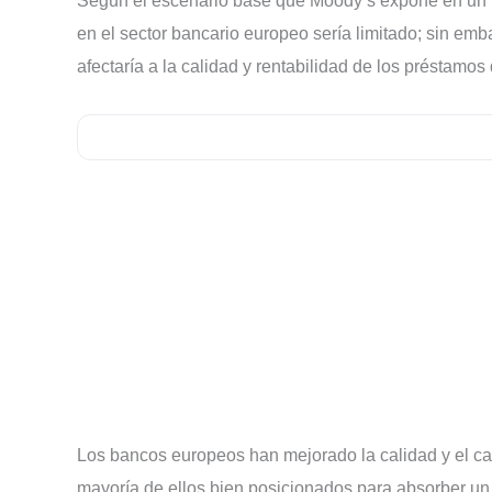
Según el escenario base que Moody’s expone en un inf
en el sector bancario europeo sería limitado; sin emb
afectaría a la calidad y rentabilidad de los préstamos
Los bancos europeos han mejorado la calidad y el cap
mayoría de ellos bien posicionados para absorber un 