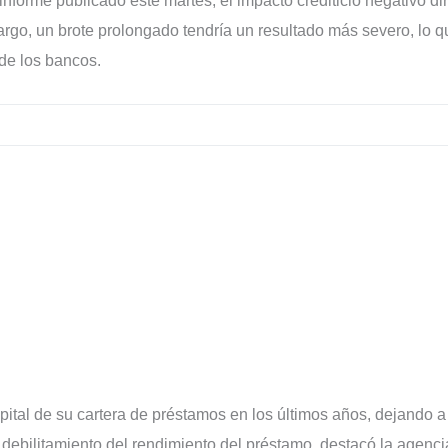
orme publicado este martes, el impacto crediticio negativo di
argo, un brote prolongado tendría un resultado más severo, lo q
 de los bancos.
ital de su cartera de préstamos en los últimos años, dejando a
debilitamiento del rendimiento del préstamo, destacó la agenci