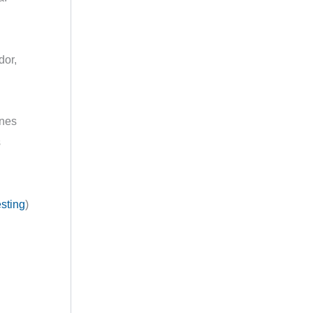
dor,
ones
s
esting
)