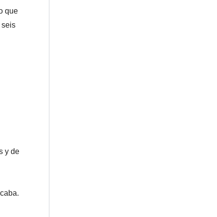
do que
 seis
s y de
ocaba.