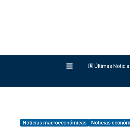
Ir
al
contenido
Últimas Noticia
Noticias macroeconómicas
Noticias económ