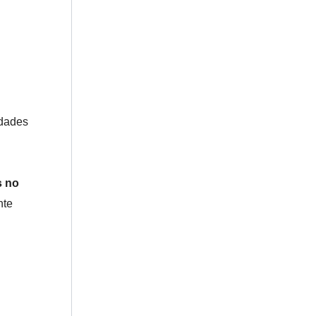
idades
s no
nte