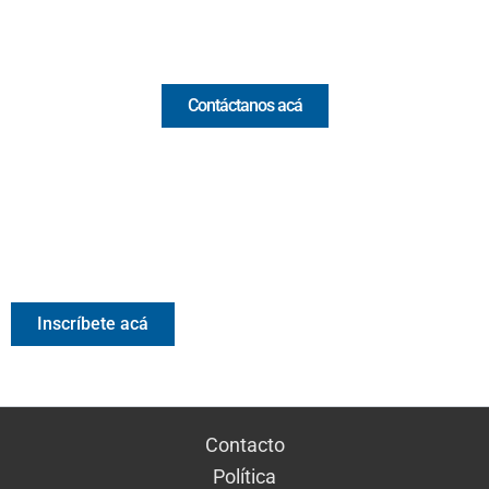
Comercial y pauta
Contáctanos acá
Valora Analitik Newsletter
Información estratégica para decisiones inteligentes.
Inscríbete gratis al newsletter diario de Valora Analitik
Inscríbete acá
Contacto
Política