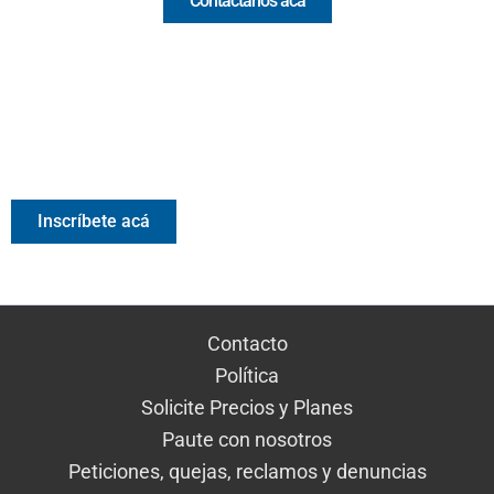
Contáctanos acá
Valora Analitik Newsletter
Información estratégica para decisiones inteligentes.
Inscríbete gratis al newsletter diario de Valora Analitik
Inscríbete acá
Contacto
Política
Solicite Precios y Planes
Paute con nosotros
Peticiones, quejas, reclamos y denuncias