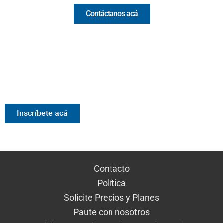
Contáctanos acá
Valora Analitik Newsletter
Información estratégica para decisiones inteligentes.
Inscríbete gratis al newsletter diario de Valora Analitik
Inscríbete acá
Contacto
Política
Solicite Precios y Planes
Paute con nosotros