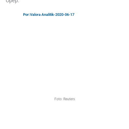
Opep.
Por:
Valora Analitik
-
2020-06-17
Foto: Reuters