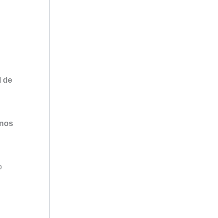
l de
unos
o