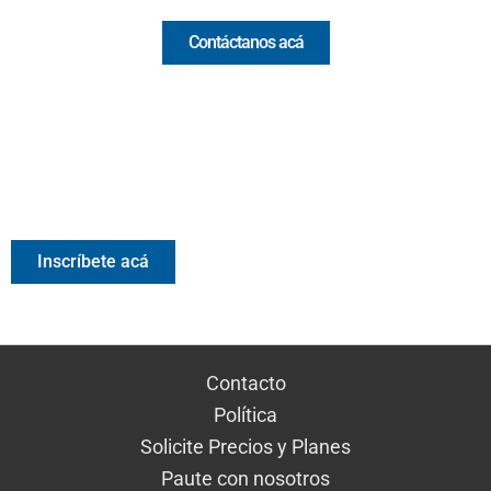
Contáctanos acá
Valora Analitik Newsletter
Información estratégica para decisiones inteligentes.
Inscríbete gratis al newsletter diario de Valora Analitik
Inscríbete acá
Contacto
Política
Solicite Precios y Planes
Paute con nosotros