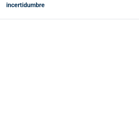
incertidumbre
Contacto
Cr 43A No. 5A - 113 Of. 2020 Edificio One Plaza - Medellín
(Antioquia) - Colombia