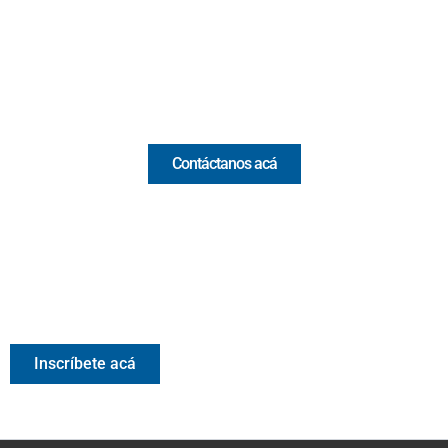
(+57) 321 330 7515
Email:
[email protected]
Comercial y pauta
Contáctanos acá
Valora Analitik Newsletter
Información estratégica para decisiones inteligentes.
Inscríbete gratis al newsletter diario de Valora Analitik
Inscríbete acá