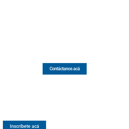
Cr 43A No. 5A - 113 Of. 2020 Edificio One Plaza - Medellín
(Antioquia) - Colombia
(+57) 321 330 7515
Email:
[email protected]
Comercial y pauta
Contáctanos acá
Valora Analitik Newsletter
Información estratégica para decisiones inteligentes.
Inscríbete gratis al newsletter diario de Valora Analitik
Inscríbete acá