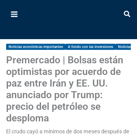
Ir
al
contenido
Noticias económicas importantes
A fondo con las inversiones
Noticias de
Premercado | Bolsas están
optimistas por acuerdo de
paz entre Irán y EE. UU.
anunciado por Trump:
precio del petróleo se
desploma
El crudo cayó a mínimos de dos meses después de