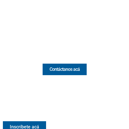
Cr 43A No. 5A - 113 Of. 2020 Edificio One Plaza - Medellín
(Antioquia) - Colombia
(+57) 321 330 7515
Email:
[email protected]
Comercial y pauta
Contáctanos acá
Valora Analitik Newsletter
Información estratégica para decisiones inteligentes.
Inscríbete gratis al newsletter diario de Valora Analitik
Inscríbete acá